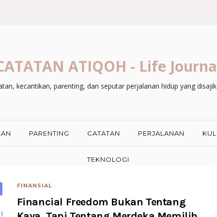
CATATAN ATIQOH - Life Journa
an, kecantikan, parenting, dan seputar perjalanan hidup yang disaji
KAN
PARENTING
CATATAN
PERJALANAN
KUL
TEKNOLOGI
FINANSIAL
Financial Freedom Bukan Tentang
Kaya, Tapi Tentang Merdeka Memilih