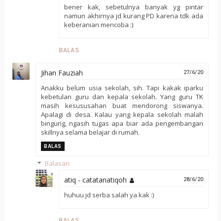
bener kak, sebetulnya banyak yg pintar
namun akhirnya jd kurang PD karena tdk ada
keberanian mencoba :)
BALAS
Jihan Fauziah
27/6/20
Anakku belum usia sekolah, sih. Tapi kakak iparku
kebetulan guru dan kepala sekolah. Yang guru TK
masih kesususahan buat mendorong siswanya.
Apalagi di desa. Kalau yang kepala sekolah malah
bingung, ngasih tugas apa biar ada pengembangan
skillnya selama belajar di rumah.
BALAS
Balasan
atiq - catatanatiqoh
28/6/20
huhuu jd serba salah ya kak :)
BALAS