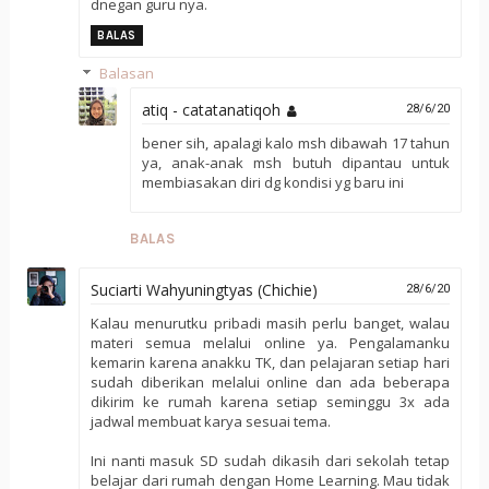
dnegan guru nya.
BALAS
Balasan
atiq - catatanatiqoh
28/6/20
bener sih, apalagi kalo msh dibawah 17 tahun
ya, anak-anak msh butuh dipantau untuk
membiasakan diri dg kondisi yg baru ini
BALAS
Suciarti Wahyuningtyas (Chichie)
28/6/20
Kalau menurutku pribadi masih perlu banget, walau
materi semua melalui online ya. Pengalamanku
kemarin karena anakku TK, dan pelajaran setiap hari
sudah diberikan melalui online dan ada beberapa
dikirim ke rumah karena setiap seminggu 3x ada
jadwal membuat karya sesuai tema.
Ini nanti masuk SD sudah dikasih dari sekolah tetap
belajar dari rumah dengan Home Learning. Mau tidak