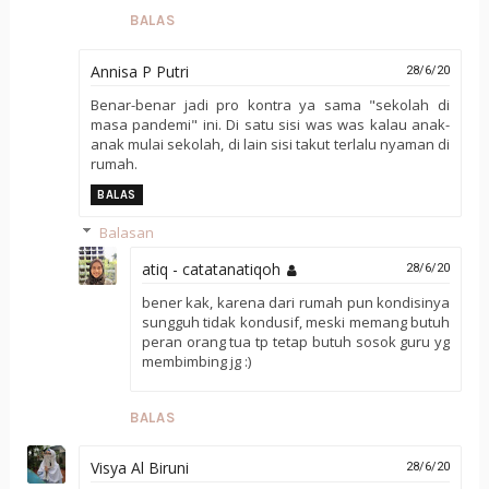
BALAS
Annisa P Putri
28/6/20
Benar-benar jadi pro kontra ya sama "sekolah di
masa pandemi" ini. Di satu sisi was was kalau anak-
anak mulai sekolah, di lain sisi takut terlalu nyaman di
rumah.
BALAS
Balasan
atiq - catatanatiqoh
28/6/20
bener kak, karena dari rumah pun kondisinya
sungguh tidak kondusif, meski memang butuh
peran orang tua tp tetap butuh sosok guru yg
membimbing jg :)
BALAS
Visya Al Biruni
28/6/20