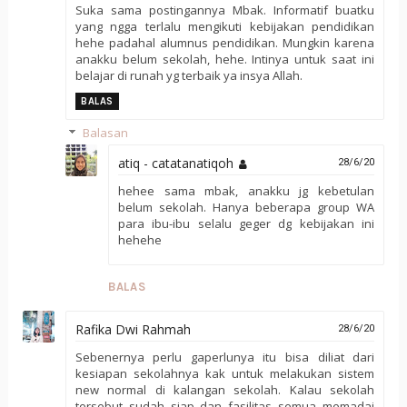
Suka sama postingannya Mbak. Informatif buatku
yang ngga terlalu mengikuti kebijakan pendidikan
hehe padahal alumnus pendidikan. Mungkin karena
anakku belum sekolah, hehe. Intinya untuk saat ini
belajar di runah yg terbaik ya insya Allah.
BALAS
Balasan
atiq - catatanatiqoh
28/6/20
hehee sama mbak, anakku jg kebetulan
belum sekolah. Hanya beberapa group WA
para ibu-ibu selalu geger dg kebijakan ini
hehehe
BALAS
Rafika Dwi Rahmah
28/6/20
Sebenernya perlu gaperlunya itu bisa diliat dari
kesiapan sekolahnya kak untuk melakukan sistem
new normal di kalangan sekolah. Kalau sekolah
tersebut sudah siap dan fasilitas semua memadai