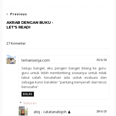
Previous
AKRAB DENGAN BUKU -
LET'S READ!
27 Komentar:
temansenja.com
25/6/20
Setuju banget, aku pengen banget bilang ke guru-
guru untuk lebih membimbing siswanya untuk tidak
takut salah. kesalahan ada untuk evaluasi dan
sebagai kunci karakter ''pantang menyerah dan terus
berusaha''
BALAS
Balasan
atiq - catatanatiqoh
28/6/20