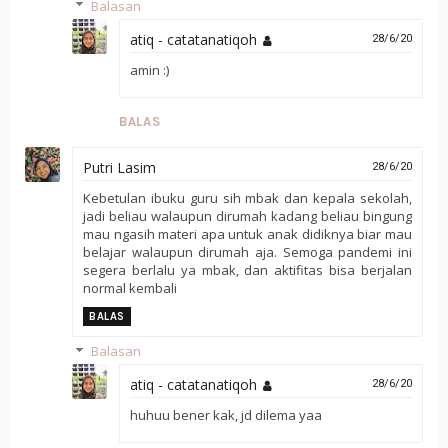
Balasan
atiq - catatanatiqoh
28/6/20
amin :)
BALAS
Putri Lasim
28/6/20
Kebetulan ibuku guru sih mbak dan kepala sekolah,
jadi beliau walaupun dirumah kadang beliau bingung
mau ngasih materi apa untuk anak didiknya biar mau
belajar walaupun dirumah aja. Semoga pandemi ini
segera berlalu ya mbak, dan aktifitas bisa berjalan
normal kembali
BALAS
Balasan
atiq - catatanatiqoh
28/6/20
huhuu bener kak, jd dilema yaa