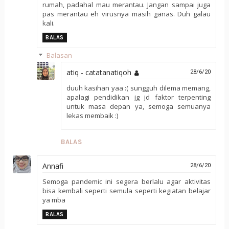
rumah, padahal mau merantau. Jangan sampai juga
pas merantau eh virusnya masih ganas. Duh galau
kali.
BALAS
Balasan
atiq - catatanatiqoh
28/6/20
duuh kasihan yaa :( sungguh dilema memang,
apalagi pendidikan jg jd faktor terpenting
untuk masa depan ya, semoga semuanya
lekas membaik :)
BALAS
Annafi
28/6/20
Semoga pandemic ini segera berlalu agar aktivitas
bisa kembali seperti semula seperti kegiatan belajar
ya mba
BALAS