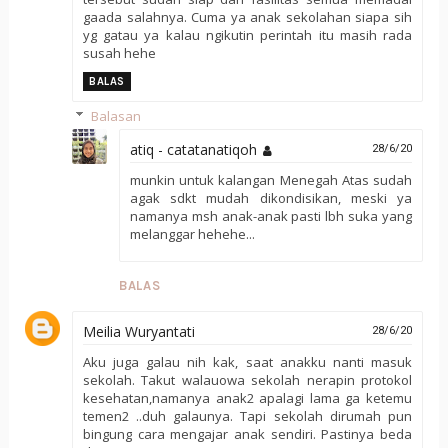
gaada salahnya. Cuma ya anak sekolahan siapa sih
yg gatau ya kalau ngikutin perintah itu masih rada
susah hehe
BALAS
Balasan
atiq - catatanatiqoh
28/6/20
munkin untuk kalangan Menegah Atas sudah
agak sdkt mudah dikondisikan, meski ya
namanya msh anak-anak pasti lbh suka yang
melanggar hehehe...
BALAS
Meilia Wuryantati
28/6/20
Aku juga galau nih kak, saat anakku nanti masuk
sekolah. Takut walauowa sekolah nerapin protokol
kesehatan,namanya anak2 apalagi lama ga ketemu
temen2 ..duh galaunya. Tapi sekolah dirumah pun
bingung cara mengajar anak sendiri. Pastinya beda