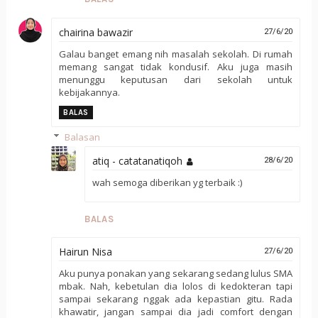
chairina bawazir
27/6/20
Galau banget emang nih masalah sekolah. Di rumah
memang sangat tidak kondusif. Aku juga masih
menunggu keputusan dari sekolah untuk
kebijakannya.
BALAS
Balasan
atiq - catatanatiqoh
28/6/20
wah semoga diberikan yg terbaik :)
BALAS
Hairun Nisa
27/6/20
Aku punya ponakan yang sekarang sedang lulus SMA
mbak. Nah, kebetulan dia lolos di kedokteran tapi
sampai sekarang nggak ada kepastian gitu. Rada
khawatir, jangan sampai dia jadi comfort dengan