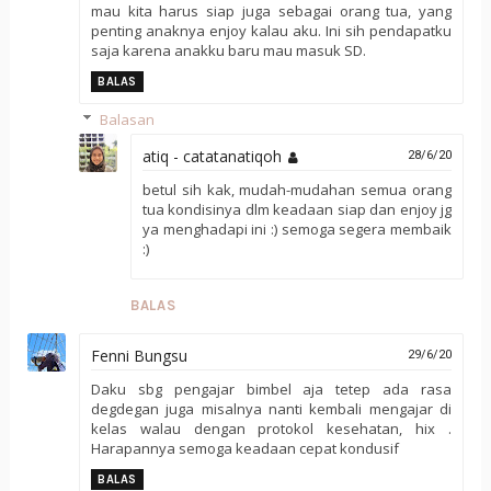
mau kita harus siap juga sebagai orang tua, yang
penting anaknya enjoy kalau aku. Ini sih pendapatku
saja karena anakku baru mau masuk SD.
BALAS
Balasan
atiq - catatanatiqoh
28/6/20
betul sih kak, mudah-mudahan semua orang
tua kondisinya dlm keadaan siap dan enjoy jg
ya menghadapi ini :) semoga segera membaik
:)
BALAS
Fenni Bungsu
29/6/20
Daku sbg pengajar bimbel aja tetep ada rasa
degdegan juga misalnya nanti kembali mengajar di
kelas walau dengan protokol kesehatan, hix .
Harapannya semoga keadaan cepat kondusif
BALAS