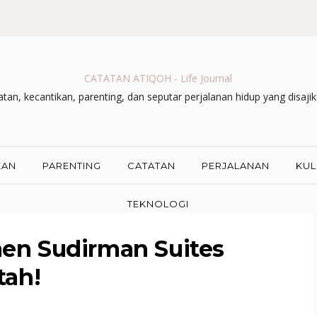
CATATAN ATIQOH - Life Journal
an, kecantikan, parenting, dan seputar perjalanan hidup yang disaji
KAN
PARENTING
CATATAN
PERJALANAN
KUL
TEKNOLOGI
en Sudirman Suites
tah!