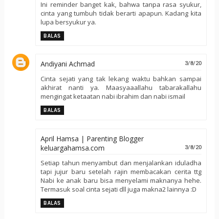
Ini reminder banget kak, bahwa tanpa rasa syukur,
cinta yang tumbuh tidak berarti apapun. Kadang kita
lupa bersyukur ya.
BALAS
Andiyani Achmad
3/8/20
Cinta sejati yang tak lekang waktu bahkan sampai
akhirat nanti ya. Maasyaaallahu tabarakallahu
mengingat ketaatan nabi ibrahim dan nabi ismail
BALAS
April Hamsa | Parenting Blogger
keluargahamsa.com
3/8/20
Setiap tahun menyambut dan menjalankan iduladha
tapi jujur baru setelah rajin membacakan cerita ttg
Nabi ke anak baru bisa menyelami maknanya hehe.
Termasuk soal cinta sejati dll juga makna2 lainnya :D
BALAS