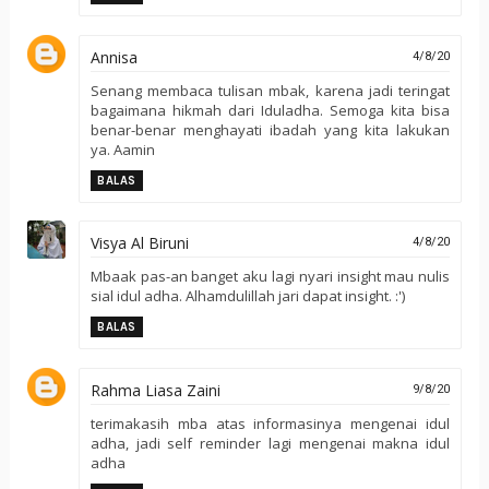
Annisa
4/8/20
Senang membaca tulisan mbak, karena jadi teringat
bagaimana hikmah dari Iduladha. Semoga kita bisa
benar-benar menghayati ibadah yang kita lakukan
ya. Aamin
BALAS
Visya Al Biruni
4/8/20
Mbaak pas-an banget aku lagi nyari insight mau nulis
sial idul adha. Alhamdulillah jari dapat insight. :')
BALAS
Rahma Liasa Zaini
9/8/20
terimakasih mba atas informasinya mengenai idul
adha, jadi self reminder lagi mengenai makna idul
adha