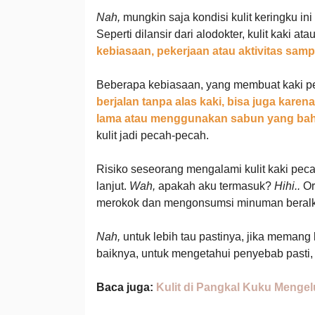
Nah,
mungkin saja kondisi kulit keringku in
Seperti dilansir dari alodokter, kulit kaki 
kebiasaan, pekerjaan atau aktivitas samp
Beberapa kebiasaan, yang membuat kaki pe
berjalan tanpa alas kaki, bisa juga kare
lama atau menggunakan sabun yang bahann
kulit jadi pecah-pecah.
Risiko seseorang mengalami kulit kaki peca
lanjut.
Wah,
apakah aku termasuk?
Hihi..
Or
merokok dan mengonsumsi minuman beralkoho
Nah,
untuk lebih tau pastinya, jika memang
baiknya, untuk mengetahui penyebab pasti, 
Baca juga:
Kulit di Pangkal Kuku Menge