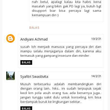
nah betul, apalagi kalau kita habis kena
masalah yang bikin gak PD lagi ya, butuh bgt
disupport biar bisa percaya lagi sama
kemampuan diri :)
BALAS
Andiyani Achmad
13/2/21
susah loh menjadi manusia yang percaya diri dan
mampu selalu menjaganya dalam diri, karena aku
termasuk yang gampang insecure dan minder
BALAS
Syafitri Swastivita
14/2/21
Musuh terbesarku adalah membandingkan diri
dengan orang lain.. hiks.. ini sudah terpupuk sejak
kecil krn pola asuh orang tua. ada benarnya juga..
jangan tunggu sakit dulu untuk konseling, krn bisa
berdampak buruk ke lingkungan sekitar..
BALAS