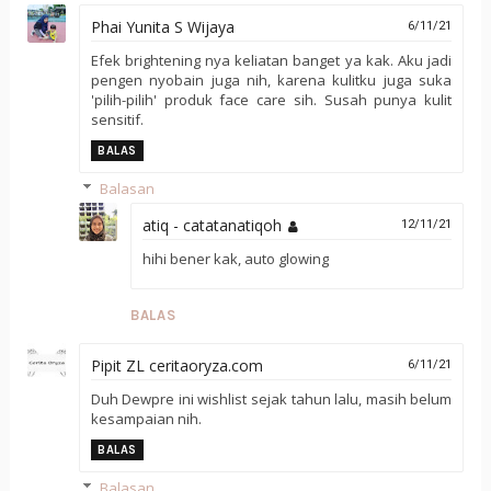
Phai Yunita S Wijaya
6/11/21
Efek brightening nya keliatan banget ya kak. Aku jadi
pengen nyobain juga nih, karena kulitku juga suka
'pilih-pilih' produk face care sih. Susah punya kulit
sensitif.
BALAS
Balasan
atiq - catatanatiqoh
12/11/21
hihi bener kak, auto glowing
BALAS
Pipit ZL ceritaoryza.com
6/11/21
Duh Dewpre ini wishlist sejak tahun lalu, masih belum
kesampaian nih.
BALAS
Balasan