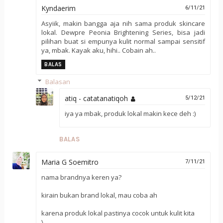
Kyndaerim
6/11/21
Asyiik, makin bangga aja nih sama produk skincare
lokal. Dewpre Peonia Brightening Series, bisa jadi
pilihan buat si empunya kulit normal sampai sensitif
ya, mbak. Kayak aku, hihi.. Cobain ah..
BALAS
Balasan
atiq - catatanatiqoh
5/12/21
iya ya mbak, produk lokal makin kece deh :)
BALAS
Maria G Soemitro
7/11/21
nama brandnya keren ya?
kirain bukan brand lokal, mau coba ah
karena produk lokal pastinya cocok untuk kulit kita
\