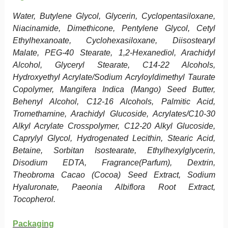
Water, Butylene Glycol, Glycerin, Cyclopentasiloxane,
Niacinamide, Dimethicone, Pentylene Glycol, Cetyl
Ethylhexanoate, Cyclohexasiloxane, Diisostearyl
Malate, PEG-40 Stearate, 1,2-Hexanediol, Arachidyl
Alcohol, Glyceryl Stearate, C14-22 Alcohols,
Hydroxyethyl Acrylate/Sodium Acryloyldimethyl Taurate
Copolymer, Mangifera Indica (Mango) Seed Butter,
Behenyl Alcohol, C12-16 Alcohols, Palmitic Acid,
Tromethamine, Arachidyl Glucoside, Acrylates/C10-30
Alkyl Acrylate Crosspolymer, C12-20 Alkyl Glucoside,
Caprylyl Glycol, Hydrogenated Lecithin, Stearic Acid,
Betaine, Sorbitan Isostearate, Ethylhexylglycerin,
Disodium EDTA, Fragrance(Parfum), Dextrin,
Theobroma Cacao (Cocoa) Seed Extract, Sodium
Hyaluronate, Paeonia Albiflora Root Extract,
Tocopherol.
Packaging