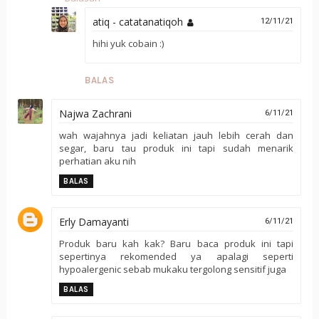
atiq - catatanatiqoh
12/11/21
hihi yuk cobain :)
BALAS
Najwa Zachrani
6/11/21
wah wajahnya jadi keliatan jauh lebih cerah dan
segar, baru tau produk ini tapi sudah menarik
perhatian aku nih
BALAS
Erly Damayanti
6/11/21
Produk baru kah kak? Baru baca produk ini tapi
sepertinya rekomended ya apalagi seperti
hypoalergenic sebab mukaku tergolong sensitif juga
BALAS