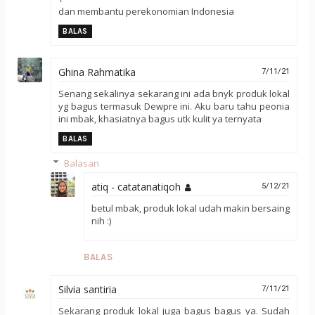
dan membantu perekonomian Indonesia
BALAS
Ghina Rahmatika
7/11/21
Senang sekalinya sekarang ini ada bnyk produk lokal
yg bagus termasuk Dewpre ini. Aku baru tahu peonia
ini mbak, khasiatnya bagus utk kulit ya ternyata
BALAS
Balasan
atiq - catatanatiqoh
5/12/21
betul mbak, produk lokal udah makin bersaing
nih :)
BALAS
Silvia santiria
7/11/21
Sekarang produk lokal juga bagus bagus ya. Sudah