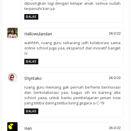
dipusingkan lagi dengan belajar anak. semua sudah
terpenuhi kan ya
BALAS
Hallowulandari
24/2/22
wahhhh, ruang guru sekarang udh kolaborasi sama
online school juga yaa, ekspansif dan inovatif banget
ni
BALAS
Shyntako
24/2/22
ruang guru memang gak pernah berhenti berinovasi
dan berkolaborasi yaa, bagus sih ini bareng alta
school yaaa, untuk bantu pembelajaran jaman now
yang tetiba daring tetiba luring gegara si C-19
BALAS
Han
24/2/22