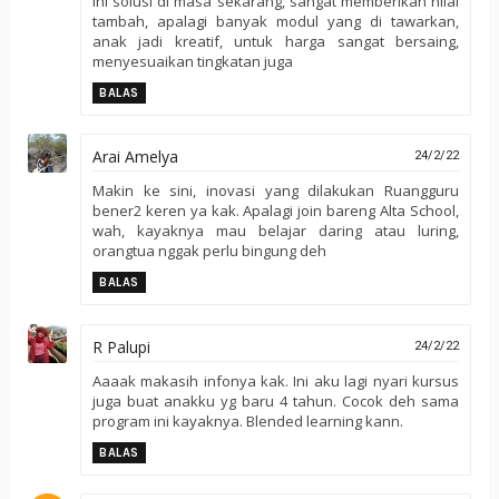
Ini solusi di masa sekarang, sangat memberikan nilai
tambah, apalagi banyak modul yang di tawarkan,
anak jadi kreatif, untuk harga sangat bersaing,
menyesuaikan tingkatan juga
BALAS
Arai Amelya
24/2/22
Makin ke sini, inovasi yang dilakukan Ruangguru
bener2 keren ya kak. Apalagi join bareng Alta School,
wah, kayaknya mau belajar daring atau luring,
orangtua nggak perlu bingung deh
BALAS
R Palupi
24/2/22
Aaaak makasih infonya kak. Ini aku lagi nyari kursus
juga buat anakku yg baru 4 tahun. Cocok deh sama
program ini kayaknya. Blended learning kann.
BALAS