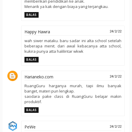
memberikan pendidikan ke anak.
Menarik ya kak dengan biaya yang terjangkau.
BALAS
Happy Hawra
24/2/22
wah siwer mataku. baru sadar ini alta school setelah
beberapa menit. dari awal kebacanya atta school,
kukira punya atta halilintar wkwk
BALAS
Harianeko.com
24/2/22
RuangGuru harganya murah, tapi ilmu banyak
banget, materi pun lengkap.
saodara pake class di RuangGuru belajar makin
produktif.
BALAS
PeWe
24/2/22