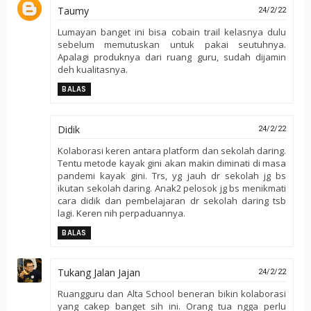
Taumy
24/2/22
Lumayan banget ini bisa cobain trail kelasnya dulu
sebelum memutuskan untuk pakai seutuhnya.
Apalagi produknya dari ruang guru, sudah dijamin
deh kualitasnya.
BALAS
Didik
24/2/22
Kolaborasi keren antara platform dan sekolah daring.
Tentu metode kayak gini akan makin diminati di masa
pandemi kayak gini. Trs, yg jauh dr sekolah jg bs
ikutan sekolah daring. Anak2 pelosok jg bs menikmati
cara didik dan pembelajaran dr sekolah daring tsb
lagi. Keren nih perpaduannya.
BALAS
Tukang Jalan Jajan
24/2/22
Ruangguru dan Alta School beneran bikin kolaborasi
yang cakep banget sih ini. Orang tua ngga perlu