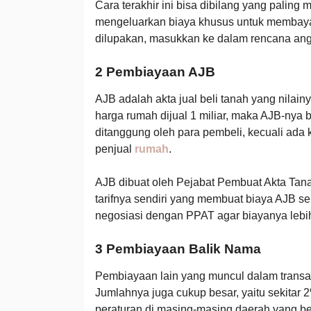
Cara terakhir ini bisa dibilang yang palin
mengeluarkan biaya khusus untuk membayar 
dilupakan, masukkan ke dalam rencana an
2 Pembiayaan AJB
AJB adalah akta jual beli tanah yang nilain
harga rumah dijual 1 miliar, maka AJB-nya 
ditanggung oleh para pembeli, kecuali ada
penjual
rumah
.
AJB dibuat oleh Pejabat Pembuat Akta Ta
tarifnya sendiri yang membuat biaya AJB se
negosiasi dengan PPAT agar biayanya lebi
3 Pembiayaan Balik Nama
Pembiayaan lain yang muncul dalam trans
Jumlahnya juga cukup besar, yaitu sekitar 2
peraturan di masing-masing daerah yang be