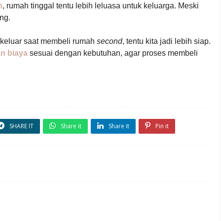
n
, rumah tinggal tentu lebih leluasa untuk keluarga. Meski
ng.
g keluar saat membeli rumah
second
, tentu kita jadi lebih siap.
n biaya
sesuai dengan kebutuhan, agar proses membeli
SHARE IT
Share it
Share it
Pin it