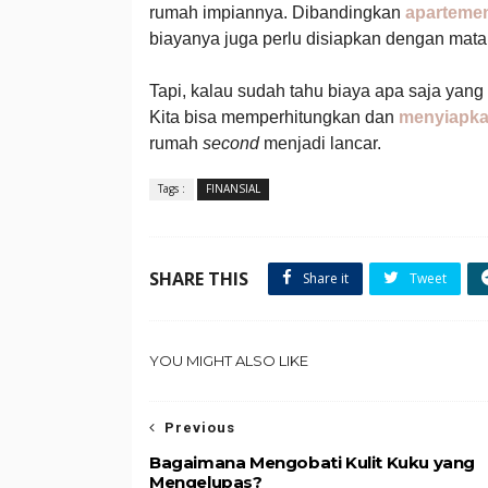
rumah impiannya. Dibandingkan
aparteme
biayanya juga perlu disiapkan dengan mata
Tapi, kalau sudah tahu biaya apa saja yan
Kita bisa memperhitungkan dan
menyiapka
rumah
second
menjadi lancar.
Tags :
FINANSIAL
SHARE THIS
Share it
Tweet
YOU MIGHT ALSO LIKE
Previous
Bagaimana Mengobati Kulit Kuku yang
Mengelupas?