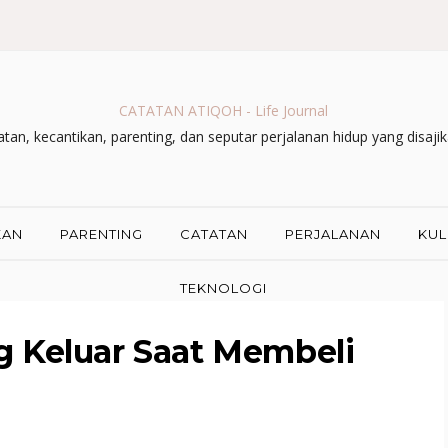
CATATAN ATIQOH - Life Journal
an, kecantikan, parenting, dan seputar perjalanan hidup yang disaji
KAN
PARENTING
CATATAN
PERJALANAN
KUL
TEKNOLOGI
g Keluar Saat Membeli