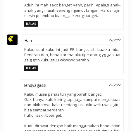
Aduh ini mah sakit banget yahh, perih. Apalagi anak-
anak yang masih seneng ngemut tangan. Harus rajin
olesin pelembab biar ngga kering banget.
BALAS
Han
22/2/22
Kalau soal kuku ini jadi PR banget sih buatku mba.
Beneran deh, haha karena aku tipe orang yg ga kuat
ga gigitin kuku gituu wkwkwk parahh
BALAS
lendyagassi
22/2/22
Kalau musim panas tuh yang parah banget.
Gak hanya kulit kering tapi juga sampai mengelupas
dan akibatnya kalau sedang usil dikuwek-uwek gitu,
bisa sampai berdarah.
huhu...sakiiitt banget.
Kudu dirawat dengan baik menggunakan hand lotion
dan serangkaian perawatan yang sudah ditulis kak