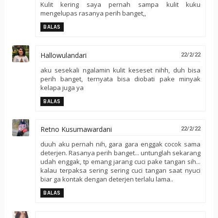
Kulit kering saya pernah sampa kulit kuku
mengelupas rasanya perih banget,,
BALAS
Hallowulandari
22/2/22
aku sesekali ngalamin kulit keseset nihh, duh bisa
perih banget, ternyata bisa diobati pake minyak
kelapa juga ya
BALAS
Retno Kusumawardani
22/2/22
duuh aku pernah nih, gara gara enggak cocok sama
deterjen. Rasanya perih banget... untunglah sekarang
udah enggak, tp emang jarang cuci pake tangan sih...
kalau terpaksa sering sering cuci tangan saat nyuci
biar ga kontak dengan deterjen terlalu lama..
BALAS