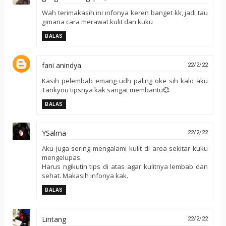
Wah terimakasih ini infonya keren banget kk, jadi tau
gimana cara merawat kulit dan kuku
BALAS
fani anindya
22/2/22
Kasih pelembab emang udh paling oke sih kalo aku
Tankyou tipsnya kak sangat membantu💞
BALAS
YSalma
22/2/22
Aku juga sering mengalami kulit di area sekitar kuku
mengelupas.
Harus ngikutin tips di atas agar kulitnya lembab dan
sehat. Makasih infonya kak.
BALAS
Lintang
22/2/22