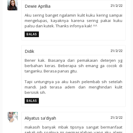
Dewie Aprillia
21/2/22
Aku sering banget ngalamin kulit kuku kering sampai
mengelupas, kayaknya karena sering pakai kuku
palsu dan kutek. Thanks infonya kak! ^^
BALAS
Didik
21/2/22
Bener kak. Biasanya dari pemakaian deterjen yg
berbahan keras. Beberapa sih emang ga cocok di
tanganku. Berasa panas gitu.
Tapi untungnya ya aku kasih pelembab sih setelah
mandi. Jadi terasa adem dan menghindari kulit
bersisik sih.
BALAS
Aliyatus sa'diyah
21/2/22
makasih banyak mbak tipsnya sangat bermanfaat
sekali nih soalnya ini permasalahan yang aku alami