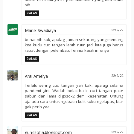
sih
BALAS
Manik Swadiaya
22/2/22
benar nih kak, apalagi jaman sekarang yang memang
kita kudu cuci tangan lebih rutin jadi kita juga harus
rapat dengan pelembab, Terima kasih infonya
BALAS
Arai Amelya
22/2/22
Terlalu sering cuci tangan yah kak, apalagi selama
pandemi gini. Waduh bolak-balik cuci tangan pake
sabun dan lama digosok2 demi kesehatan. Untung
aja ada cara untuk ngobatin kulit kuku ngelupas, biar
gak perih yaa
BALAS
gungsofia.blogspot,com
22/2/22