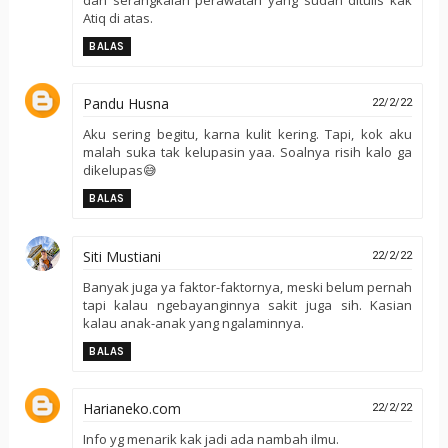
Atiq di atas.
BALAS
Pandu Husna
22/2/22
Aku sering begitu, karna kulit kering. Tapi, kok aku
malah suka tak kelupasin yaa. Soalnya risih kalo ga
dikelupas😅
BALAS
Siti Mustiani
22/2/22
Banyak juga ya faktor-faktornya, meski belum pernah
tapi kalau ngebayanginnya sakit juga sih. Kasian
kalau anak-anak yang ngalaminnya.
BALAS
Harianeko.com
22/2/22
Info yg menarik kak jadi ada nambah ilmu.