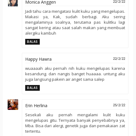
Monica Anggen
22/2/22
Jadi tahu cara mengatasi kulit kuku yang mengelupas.
Makasi ya, Kak, sudah berbagi. Aku sering
mengalaminya soalnya, terutama pas kulitku lagi
sangat kering atau saat salah makan yang membuat
alergiku kambuh
BALAS
Happy Hawra
22/2/22
wuaaaah aku pernah nih kuku mengelupas karena
kesandung. dan nangis banget huaaaa. untung aku
juga langsung pakein air anget sama salep
BALAS
Erin Herlina
25/2/22
Sesekali aku pernah mengalami kulit kuku
mengelupas gitu. Ternyata banyak penyebabnya ya,
Mba. Bisa dari alergi, genetik juga dan pemakaian zat
tertentu.