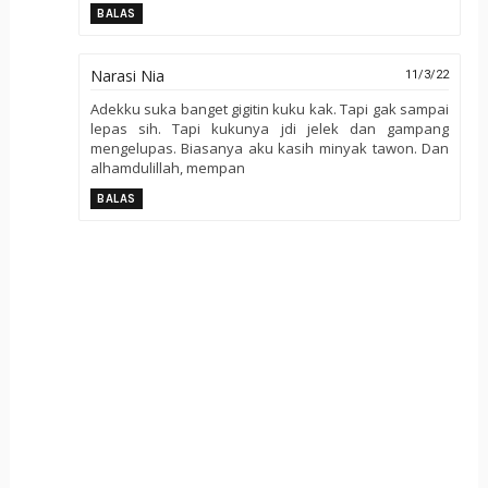
BALAS
Narasi Nia
11/3/22
Adekku suka banget gigitin kuku kak. Tapi gak sampai
lepas sih. Tapi kukunya jdi jelek dan gampang
mengelupas. Biasanya aku kasih minyak tawon. Dan
alhamdulillah, mempan
BALAS