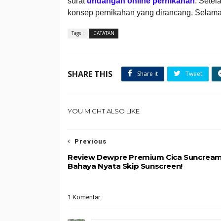
surat
undangan online pernikahan
. Setel
konsep pernikahan yang dirancang. Selama
Tags :
CATATAN
SHARE THIS
Share it
Tweet
YOU MIGHT ALSO LIKE
Previous
Review Dewpre Premium Cica Suncream
Bahaya Nyata Skip Sunscreen!
1 Komentar: