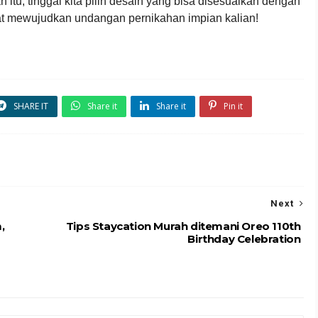
ah itu, tinggal kita pilih desain yang bisa disesuaikan dengan
t mewujudkan undangan pernikahan impian kalian!
SHARE IT
Share it
Share it
Pin it
Next
,
Tips Staycation Murah ditemani Oreo 110th
Birthday Celebration