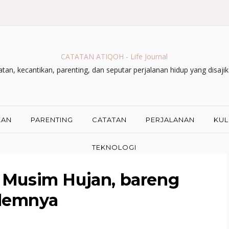
CATATAN ATIQOH - Life Journal
an, kecantikan, parenting, dan seputar perjalanan hidup yang disaji
KAN
PARENTING
CATATAN
PERJALANAN
KUL
TEKNOLOGI
 Musim Hujan, bareng
demnya